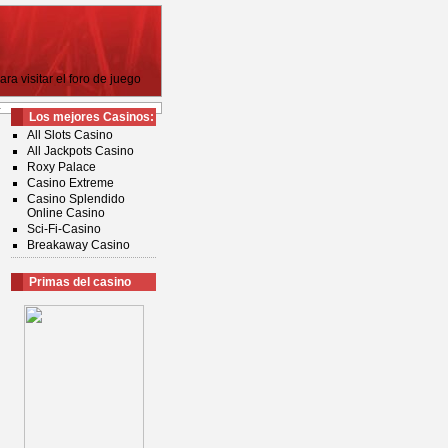
a visitar el foro de juego
Los mejores Casinos:
All Slots Casino
All Jackpots Casino
Roxy Palace
Casino Extreme
Casino Splendido
Online Casino
Sci-Fi-Casino
Breakaway Casino
Primas del casino