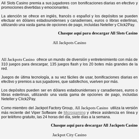
All Slots Casino premia a sus jugadores con bonificaciones diarias en efectivo y
promociones divertidas y emocionantes.
La atención se ofrece en inglés, francés o español y los depósitos se pueden
efectuar en dólares estadounidenses y canadienses, euros o libras esterlinas,
utilizando una vasta gama de opciones de pago, incluidas Neteller y Click2Pay.
Chasque aquí para descargar All Slots Casino
All Jackpots Casino
All Jackpots Casino
ofrece un mundo de diversión y entretenimiento con más de
310 juegos para descargar, 135 juegos flash y los 20 botes más grandes de la
red.
Juegos de útima tecnología, a su vez fáciles de usar, bonificaciones diarias en
efectivo y premios a sus jugadores, que satisfechos, vuelven por más.
Los depósitos pueden ser en dólares estadounidenses y canadienses, euros o
libras esterlinas, utilizando una vasta gama de opciones de pago, incluidas
Neteller y Click2Pay.
All Jackpots Casino
Como miembro del Jackpot Factory Group,
utiliza la versión
más reciente del Viper Software de
Microgaming
y ofrece asistencia en línea y
por teléfono gratuito, las 24 horas del día, siete días a la semana.
Chasque aquí para descargar All Jackpots Casino
Jackpot City Casino