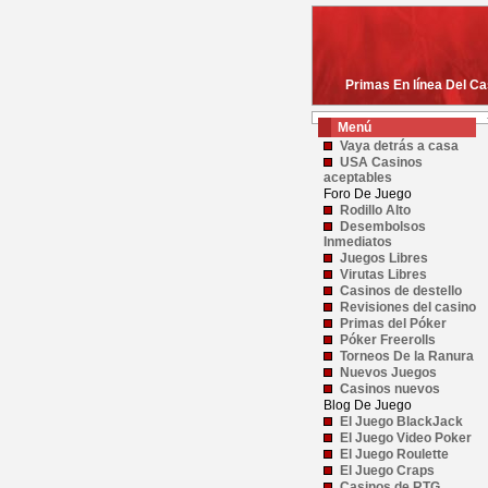
Primas En línea Del Ca
Menú
Vaya detrás a casa
USA Casinos
aceptables
Foro De Juego
Rodillo Alto
Desembolsos
Inmediatos
Juegos Libres
Virutas Libres
Casinos de destello
Revisiones del casino
Primas del Póker
Póker Freerolls
Torneos De la Ranura
Nuevos Juegos
Casinos nuevos
Blog De Juego
El Juego BlackJack
El Juego Video Poker
El Juego Roulette
El Juego Craps
Casinos de RTG